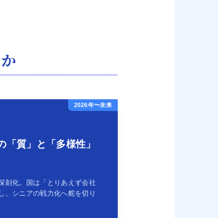
たか
2026年〜未来
の「質」と「多様性」
深刻化。国は「とりあえず会社
し、シニアの戦力化へ舵を切り