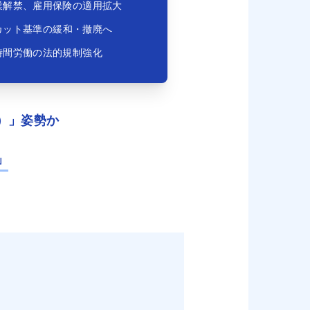
業解禁、雇用保険の適用拡大
カット基準の緩和・撤廃へ
時間労働の法的規制強化
）」姿勢か
」