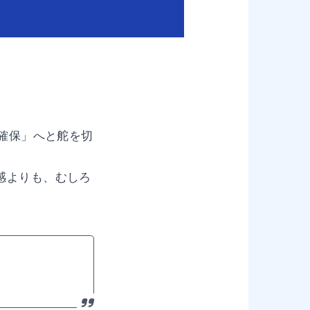
会確保」へと舵を切
感よりも、むしろ