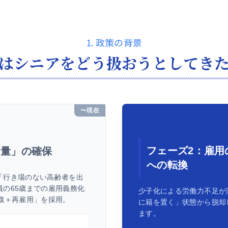
1. 政策の背景
はシニアをどう扱おうとしてき
〜現在
フェーズ2：雇用
「量」の確保
への転換
「行き場のない高齢者を出
の65歳までの雇用義務化
少子化による労働力不足が
歳＋再雇用」を採用。
に籍を置く」状態から脱却
ます。