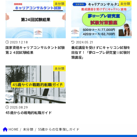
未分類
未分類
2023.12.18
2024.05.21
国家資格キャリアコンサルタント試験
養成講座を受けずにキャリコン試験を
第２４回試験結果
目指す！「夢ロープレ研究室☆試験対
策講座」
未分類
2025.08.29
45歳からの戦略的転職ガイド
HOME
未分類
55歳からの仕事探しガイド